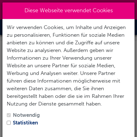
Kreuzberg 030 - 851 51 60
|
Diese Webseite verwendet Cookies
info@tauchzentrale.de
Wir verwenden Cookies, um Inhalte und Anzeigen
Toggle Nav
zu personalisieren, Funktionen für soziale Medien
anbieten zu können und die Zugriffe auf unsere
Website zu analysieren. Außerdem geben wir
Ihre Anfrage: RIU Palace
Informationen zu Ihrer Verwendung unserer
Mexico
Website an unsere Partner für soziale Medien,
Werbung und Analysen weiter. Unsere Partner
führen diese Informationen möglicherweise mit
Vielen herzlichen Dank für Ihr Interesse! Um Ihnen
weiteren Daten zusammen, die Sie ihnen
eine möglichst aussagekräftige Antwort zu geben,
bereitgestellt haben oder die sie im Rahmen Ihrer
füllen Sie das Formular mit Ihren Wünschen und
Nutzung der Dienste gesammelt haben.
Eckdaten aus.
Notwendig
Persönliche Daten
Statistiken