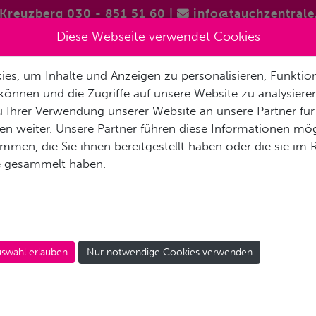
Kreuzberg 030 - 851 51 60
|
info@tauchzentrale
Diese Webseite verwendet Cookies
es, um Inhalte und Anzeigen zu personalisieren, Funktion
FREITAUCHEN / APNOE
VERMIETUNG & SERVICE
REISEN 
können und die Zugriffe auf unsere Website zu analysier
 Ihrer Verwendung unserer Website an unsere Partner für
AKT
n weiter. Unsere Partner führen diese Informationen mög
men, die Sie ihnen bereitgestellt haben oder die sie im
e gesammelt haben.
DIVER STRESS & RESCU
ue
swahl erlauben
Nur notwendige Cookies verwenden
ere adäquat!
hunfälle und wirkt sich