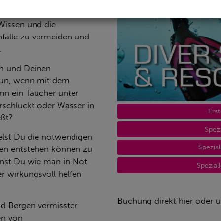
r Stress & Rescue
Wissen und die
Unfälle zu vermeiden und
.
ich und Deinen
tun, wenn mit dem
nn ein Taucher unter
erschluckt oder Wasser in
Erst
eßt?
Spez
kelst Du die notwendigen
Spezial
hen entstehen können zu
nst Du wie man in Not
Spezial
 wirkungsvoll helfen
Buchung direkt hier oder 
d Bergen vermisster
en von