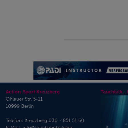
PADI RESCUE DIVER
Action-Sport Kreuzberg
Tauchtalk -
Ohlauer Str. 5-11
10999 Berlin
Telefon:
Kreuzberg 030 - 851 51 60
E-Mail:
info@tauchzentrale.de