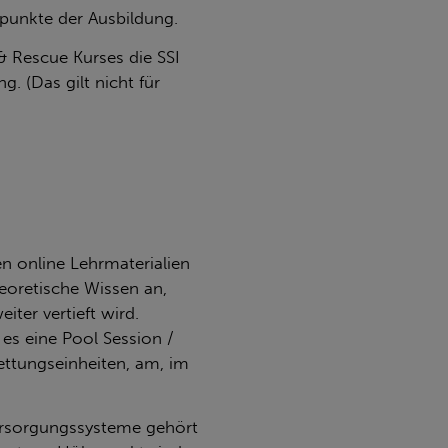
unkte der Ausbildung.
& Rescue Kurses die SSI
g. (Das gilt nicht für
n online Lehrmaterialien
eoretische Wissen an,
er vertieft wird.
 es eine Pool Session /
ttungseinheiten, am, im
ersorgungssysteme gehört