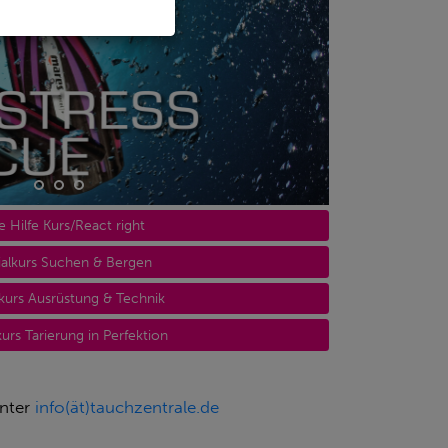
e Hilfe Kurs/React right
ialkurs Suchen & Bergen
kurs Ausrüstung & Technik
kurs Tarierung in Perfektion
unter
info(ät)tauchzentrale.de