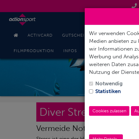
Wir verwenden Cooki
ACTIVCARD
GUTSCHEINE
TAUCHKURSE
Medien anbieten zu 
wir Informationen zu
KONT
FILMPRODUKTION
INFOS
ONLINESHOP
Werbung und Analyse
weiteren Daten zusam
Nutzung der Dienst
Notwendig
Statistiken
Diver Stress & Resc
Cookies zulassen
Au
Vermeide Notfälle und reagi
Stress ist eine der Hauptursachen für Tauc