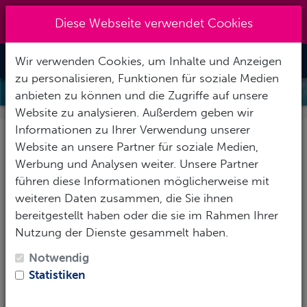
Kreuzberg 030 - 851 51 60
|
Diese Webseite verwendet Cookies
info@tauchzentrale.de
Wir verwenden Cookies, um Inhalte und Anzeigen
Toggle Nav
zu personalisieren, Funktionen für soziale Medien
KINDERGEBURTSTAG TAUCHEN
anbieten zu können und die Zugriffe auf unsere
Website zu analysieren. Außerdem geben wir
Informationen zu Ihrer Verwendung unserer
Der nächste Geburtstag
Website an unsere Partner für soziale Medien,
fällt ins Wasser!
Werbung und Analysen weiter. Unsere Partner
führen diese Informationen möglicherweise mit
weiteren Daten zusammen, die Sie ihnen
Kindergeburtstag mit Tauchen
bereitgestellt haben oder die sie im Rahmen Ihrer
Lasst euer Kind seinen Geburtstag bei uns im Pool
Nutzung der Dienste gesammelt haben.
feiern. Für alle Gäste des Kindergeburtstags bieten wir
Notwendig
Schnuppertauchen (Try Scuba Kids in Zweierteams),
Statistiken
Schwimmen, Spielen und Spaß in unserem
hauseigenen Pool
.