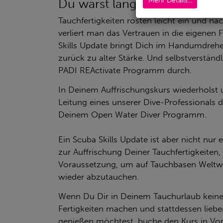
Mehr Details...
Du warst länger nicht Tauch
Tauchfertigkeiten rosten leicht ein und na
verliert man das Vertrauen in die eigenen 
Skills Update bringt Dich im Handumdreh
zurück zu alter Stärke. Und selbstverständ
PADI REActivate Programm durch.
In Deinem Auffrischungskurs wiederholst 
Leitung eines unserer Dive-Professionals d
Deinem Open Water Diver Programm.
Ein Scuba Skills Update ist aber nicht nu
zur Auffrischung Deiner Tauchfertigkeiten
Voraussetzung, um auf Tauchbasen Weltwe
wieder abzutauchen.
Wenn Du Dir in Deinem Tauchurlaub keine
Fertigkeiten machen und stattdessen liebe
genießen möchtest, buche den Kurs in Vor