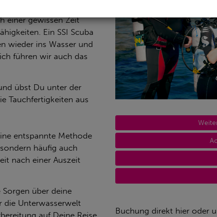
en?
ch einer gewissen Zeit
Fähigkeiten. Ein SSI Scuba
en wieder ins Wasser und
lich führen wir auch das
und übst Du unter der
ie Tauchfertigkeiten aus
Weite
r eine entspannte Methode
Ac
, sondern häufig auch
it nach einer Auszeit
 Sorgen über deine
r die Unterwasserwelt
Buchung direkt hier oder 
bereitung auf Deine Reise.