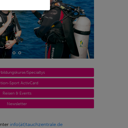
rbildungskurse/Specialtys
tion-Sport ActivCard
Reisen & Events
Newsletter
unter
info(ät)tauchzentrale.de