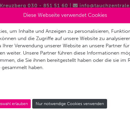
Kreuzberg 030 - 851 51 60
|
info@tauchzentrale
Diese Webseite verwendet Cookies
es, um Inhalte und Anzeigen zu personalisieren, Funktion
FREITAUCHEN / APNOE
VERMIETUNG & SERVICE
REISEN 
können und die Zugriffe auf unsere Website zu analysier
 Ihrer Verwendung unserer Website an unsere Partner für
AKT
n weiter. Unsere Partner führen diese Informationen mög
men, die Sie ihnen bereitgestellt haben oder die sie im
e gesammelt haben.
GSKURS / REFRESH / S
urs - Scuba
swahl erlauben
Nur notwendige Cookies verwenden