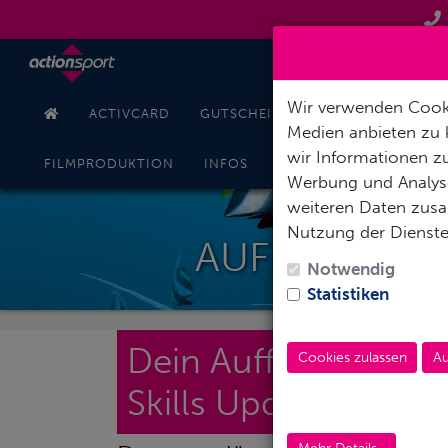
Wir verwenden Cooki
ACTIVCARD
GUTSCHEINE
TAUCHKURSE
Medien anbieten zu 
wir Informationen zu
KONT
FILMPRODUKTION
INFOS
ONLINESHOP
Werbung und Analyse
weiteren Daten zusam
Nutzung der Dienst
AUFFRISCHUN
Notwendig
Statistiken
Dein Auffrischungsk
Cookies zulassen
Au
Skills Update