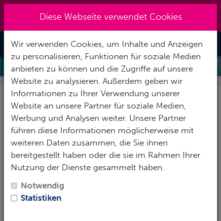
Kreuzberg 030 - 851 51 60
|
Diese Webseite verwendet Cookies
info@tauchzentrale.de
Wir verwenden Cookies, um Inhalte und Anzeigen
Toggle Nav
zu personalisieren, Funktionen für soziale Medien
FREEDIVE WORKSHOP - SURFER
anbieten zu können und die Zugriffe auf unsere
Website zu analysieren. Außerdem geben wir
Informationen zu Ihrer Verwendung unserer
Freedive Workshop -
Website an unsere Partner für soziale Medien,
Surfer
Werbung und Analysen weiter. Unsere Partner
führen diese Informationen möglicherweise mit
weiteren Daten zusammen, die Sie ihnen
Kopf über unter Wasser.
bereitgestellt haben oder die sie im Rahmen Ihrer
Dieser Workshop richtet sich an Wassersportler, die
Nutzung der Dienste gesammelt haben.
ungewollt oder unkontrolliert eine Zeit lang unter
Notwendig
Wasser verbringen müssen ohne darauf wirklich
Statistiken
vorbereitet zu sein.
Überwiegend Wellenreiter, die mit dem Wipeout oder