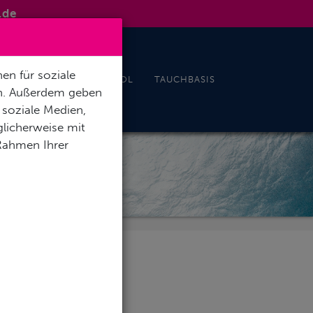
.de
en für soziale
& EVENTS
INDOORPOOL
TAUCHBASIS
en. Außerdem geben
 soziale Medien,
licherweise mit
 Rahmen Ihrer
NG