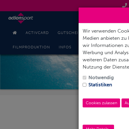
Wir verwenden Cooki
ACTIVCARD
GUTSCHEINE
TAUCHKURSE
Medien anbieten zu 
wir Informationen zu
KONT
FILMPRODUKTION
INFOS
ONLINESHOP
Werbung und Analyse
weiteren Daten zusam
Nutzung der Dienst
N
Notwendig
Statistiken
Cookies zulassen
Au