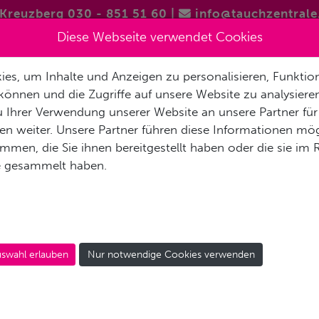
Kreuzberg 030 - 851 51 60
|
info@tauchzentrale
Diese Webseite verwendet Cookies
es, um Inhalte und Anzeigen zu personalisieren, Funktion
FREITAUCHEN / APNOE
VERMIETUNG & SERVICE
REISEN 
können und die Zugriffe auf unsere Website zu analysier
 Ihrer Verwendung unserer Website an unsere Partner für
AKT
n weiter. Unsere Partner führen diese Informationen mög
men, die Sie ihnen bereitgestellt haben oder die sie im
e gesammelt haben.
EWSLETTER ANMELDU
swahl erlauben
Nur notwendige Cookies verwenden