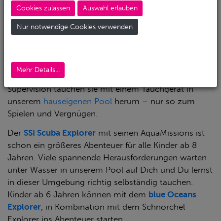
Tauchkurs zu beginnen.
Cookies zulassen
Auswahl erlauben
Wir haben verschieden Programm für Kinder ab 6
Nur notwendige Cookies verwenden
Jahren.
Das
Try Scuba Programm
stellt das Gerätetauchen
als eine Aktivität vor, die es Kindern ermöglicht die
Mehr Details...
Unterwasserwelt kennen zu lernen. Unter enger
Supervision tauchen sie mit einem Tauchgerät in
unserem
hauseigenen Pool
herum – nur so zum
Spielen und Vergnügen.
Der
SSI Scuba Explorer
mit seinen AquaMissions ist
schon ein größeres Abenteuer für alle Kinder ab 8
Jahren. Viele spannende Herausforderungen warten
unter Wasser in unserem Pool auf Dich und Du lernst
in dieser Umgebung richtig selbständig tauchen.
Kinder ab 6 Jahren können mit dem
blue Oceans
Explorer
, in Kombination mit dem Schnorchel
Explorer ins Abenteuer starten.