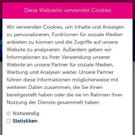
Kreuzberg 030 - 851 51 60
|
Diese Webseite verwendet Cookies
info@tauchzentrale.de
Wir verwenden Cookies, um Inhalte und Anzeigen
Toggle Nav
zu personalisieren, Funktionen für soziale Medien
anbieten zu können und die Zugriffe auf unsere
TAUCHEN FÜR KINDER
Website zu analysieren. Außerdem geben wir
Informationen zu Ihrer Verwendung unserer
Website an unsere Partner für soziale Medien,
Werbung und Analysen weiter. Unsere Partner
Kleine Kinder - große Taucher
führen diese Informationen möglicherweise mit
weiteren Daten zusammen, die Sie ihnen
Ist Dein Nachwuchs eine
bereitgestellt haben oder die sie im Rahmen Ihrer
Wasserratte und möchte gerne das
Nutzung der Dienste gesammelt haben.
Tauchen erlernen?
Notwendig
Vielleicht ist es eine gute Idee, den Wunsch einfach
Statistiken
ausprobieren zu lassen oder zusammen einen