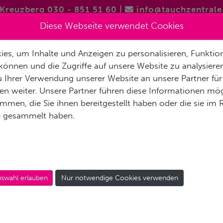
Kreuzberg 030 - 851 51 60
|
info@tauchzentrale
Diese Webseite verwendet Cookies
es, um Inhalte und Anzeigen zu personalisieren, Funktion
FREITAUCHEN / APNOE
VERMIETUNG & SERVICE
REISEN 
können und die Zugriffe auf unsere Website zu analysier
 Ihrer Verwendung unserer Website an unsere Partner für
AKT
n weiter. Unsere Partner führen diese Informationen mög
men, die Sie ihnen bereitgestellt haben oder die sie im
e gesammelt haben.
IUM / PERSONAL TRAI
sonal
swahl erlauben
Nur notwendige Cookies verwenden
nen €899