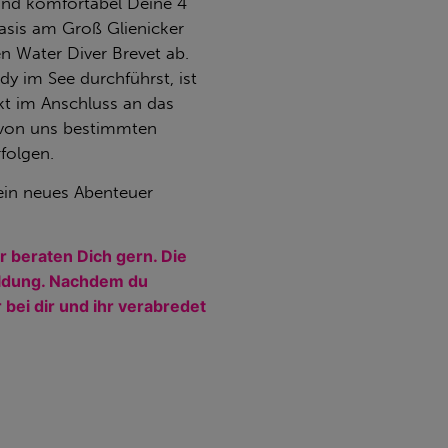
 und komfortabel Deine 4
asis am Groß Glienicker
n Water Diver Brevet ab.
y im See durchführst, ist
ekt im Anschluss an das
m von uns bestimmten
folgen.
ein neues Abenteuer
r beraten Dich gern.
Die
eldung. Nachdem du
 bei dir und ihr verabredet