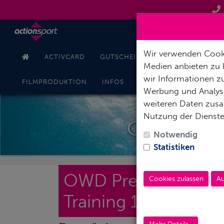
Wir verwenden Cooki
ACTIVCARD
GUTSCHEINE
TAUCHKURSE
Medien anbieten zu 
wir Informationen zu
KONT
FILMPRODUKTION
INFOS
ONLINESHOP
Werbung und Analyse
weiteren Daten zusam
Nutzung der Dienst
OWD PREM
Notwendig
Statistiken
OWD Premium / Per
Cookies zulassen
Au
Training 1-4 Perso