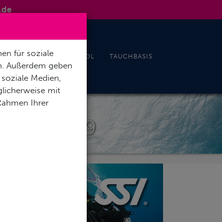
.de
en für soziale
& EVENTS
INDOORPOOL
TAUCHBASIS
en. Außerdem geben
 soziale Medien,
licherweise mit
 Rahmen Ihrer
NING €899