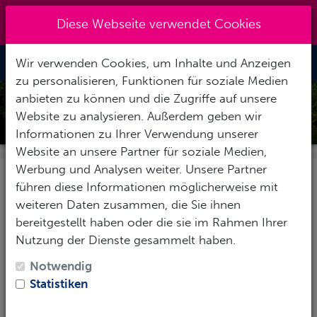
Kreuzberg 030 - 851 51 60
|
Diese Webseite verwendet Cookies
info@tauchzentrale.de
Wir verwenden Cookies, um Inhalte und Anzeigen
Toggle Nav
zu personalisieren, Funktionen für soziale Medien
anbieten zu können und die Zugriffe auf unsere
FLOSSTOUR SCHMALER LUZIN
Website zu analysieren. Außerdem geben wir
Informationen zu Ihrer Verwendung unserer
Website an unsere Partner für soziale Medien,
Werbung und Analysen weiter. Unsere Partner
Tauchfloßtour Schmaler
führen diese Informationen möglicherweise mit
Luzin - Feldberger
weiteren Daten zusammen, die Sie ihnen
bereitgestellt haben oder die sie im Rahmen Ihrer
Seenlandschaft
Nutzung der Dienste gesammelt haben.
Notwendig
Statistiken