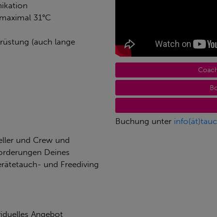
ikation
 maximal 31°C
srüstung (auch lange
Coach
Bo
Buchung unter
info(ät)tau
eller und Crew und
forderungen Deines
erätetauch- und Freediving
viduelles Angebot