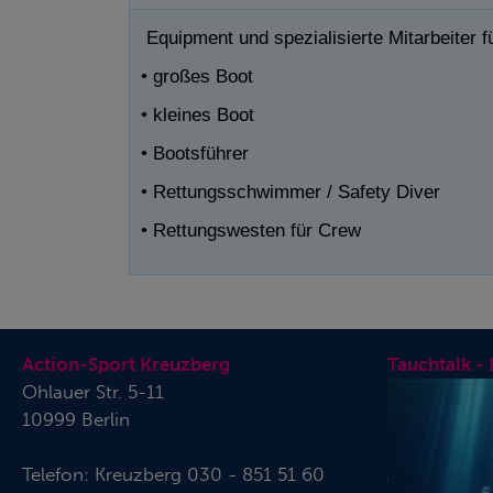
Equipment und spezialisierte Mitarbeiter 
• großes Boot
• kleines Boot
• Bootsführer
• Rettungsschwimmer / Safety Diver
• Rettungswesten für Crew
Action-Sport Kreuzberg
Tauchtalk -
Ohlauer Str. 5-11
10999 Berlin
Telefon:
Kreuzberg 030 - 851 51 60