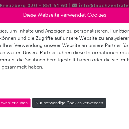
Kreuzberg 030 - 851 51 60
|
info@tauchzentrale
Diese Webseite verwendet Cookies
es, um Inhalte und Anzeigen zu personalisieren, Funktion
FREITAUCHEN / APNOE
VERMIETUNG & SERVICE
REISEN 
können und die Zugriffe auf unsere Website zu analysier
 Ihrer Verwendung unserer Website an unsere Partner für
AKT
n weiter. Unsere Partner führen diese Informationen mög
men, die Sie ihnen bereitgestellt haben oder die sie im
e gesammelt haben.
FILMSET POOL
swahl erlauben
Nur notwendige Cookies verwenden