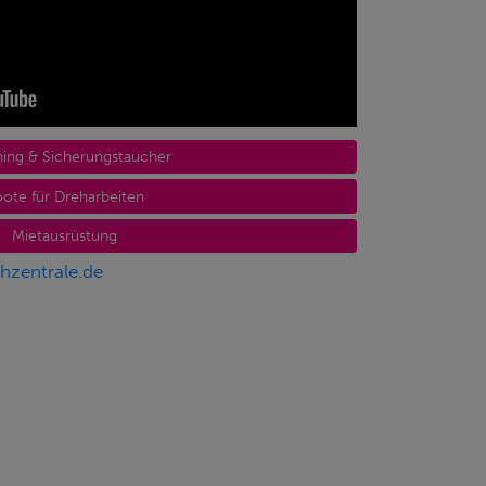
ing & Sicherungstaucher
ote für Dreharbeiten
Mietausrüstung
chzentrale.de