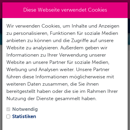
Kreuzberg 030 - 851 51 60
|
Diese Webseite verwendet Cookies
info@tauchzentrale.de
Wir verwenden Cookies, um Inhalte und Anzeigen
Toggle Nav
zu personalisieren, Funktionen für soziale Medien
ADVANCED FREEDIVER
anbieten zu können und die Zugriffe auf unsere
Website zu analysieren. Außerdem geben wir
Informationen zu Ihrer Verwendung unserer
Advanced Freediver Kurs
Website an unsere Partner für soziale Medien,
Werbung und Analysen weiter. Unsere Partner
Erweitere Dein Wissen, Deine
führen diese Informationen möglicherweise mit
Fertigkeiten und Deine Erfahrungen.
weiteren Daten zusammen, die Sie ihnen
bereitgestellt haben oder die sie im Rahmen Ihrer
Mit der richtigen Vorbereitung werden Tauchgänge
Nutzung der Dienste gesammelt haben.
bis zu 30 Meter zu einzigartigen Erlebnissen.
Spezielle Druckausgleichstechniken, eine gezielte
Notwendig
Tauchgangsvorbereitung und verschiedene
Statistiken
Trainingsmetoden gewöhnen Deinen Körper an die
neue Tiefe.