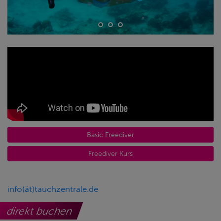
Basic Freediver
Freediver Kurs
info(ät)tauchzentrale.de
direkt buchen