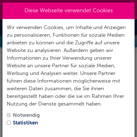
Kreuzberg 030 - 851 51 60
|
Diese Webseite verwendet Cookies
info@tauchzentrale.de
Wir verwenden Cookies, um Inhalte und Anzeigen
Toggle Nav
zu personalisieren, Funktionen für soziale Medien
SCHNORCHELKURS
anbieten zu können und die Zugriffe auf unsere
Website zu analysieren. Außerdem geben wir
Informationen zu Ihrer Verwendung unserer
Schnorchelkurse in
Website an unsere Partner für soziale Medien,
Berlin
Werbung und Analysen weiter. Unsere Partner
führen diese Informationen möglicherweise mit
weiteren Daten zusammen, die Sie ihnen
Erkunde eine völlig neue Welt.
bereitgestellt haben oder die sie im Rahmen Ihrer
Unser Schnorchelkurs bietet Dir diese Möglichkeit.
Nutzung der Dienste gesammelt haben.
Ob Jung oder Alt, Schnorcheln heißt neue Abenteuer
Notwendig
zu erleben und unseren blauen Planeten aus einer
Statistiken
anderen Perspektive zu bestaunen. Genieße die
Freiheit und Leichtigkeit, die Dir das Wasser schenkt.