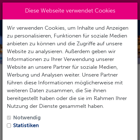
Kreuzberg 030 - 851 51 60
|
Diese Webseite verwendet Cookies
info@tauchzentrale.de
Wir verwenden Cookies, um Inhalte und Anzeigen
Toggle Nav
zu personalisieren, Funktionen für soziale Medien
anbieten zu können und die Zugriffe auf unsere
FAMILY DAYS IN DEN FERIEN
Website zu analysieren. Außerdem geben wir
Informationen zu Ihrer Verwendung unserer
Website an unsere Partner für soziale Medien,
Werbung und Analysen weiter. Unsere Partner
Tauchen und Familie,
führen diese Informationen möglicherweise mit
weiteren Daten zusammen, die Sie ihnen
endlich möglich
bereitgestellt haben oder die sie im Rahmen Ihrer
Nutzung der Dienste gesammelt haben.
Viele leidenschaftliche Taucher kennen das Problem:
Notwendig
Sobald Kinder da sind, bleibt die Tauchausrüstung oft
Statistiken
im Schrank. Niemand möchte die Kleinen einfach
irgendwo abgeben, nur um ein paar Stunden tauchen