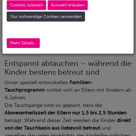
zu gehen – verständlich!
Cookies zulassen
Auswahl erlauben
Aber jetzt gibt es die Lösung.
Nur notwendige Cookies verwenden
In Zusammenarbeit zwischen
Action Sport
,
Diving.de
und dem
Malikia Resort
haben wir ein einzigartiges
Konzept entwickelt, das Familienurlaub und
Mehr Details...
Taucherlebnis perfekt verbindet.
Entspannt abtauchen – während die
Kinder bestens betreut sind
Unser speziell entwickeltes
Familien-
Tauchprogramm
richtet sich an Eltern mit Kindern ab
4 Jahren.
Die Tauchgänge sind so geplant, dass die
Abwesenheitszeit der Eltern nur 1,5 bis 2,5 Stunden
beträgt. Während dieser Zeit werden die Kinder
direkt
von der Tauchbasis aus liebevoll betreut
und
genießen die vielen Highlights des kinderfreundlichen