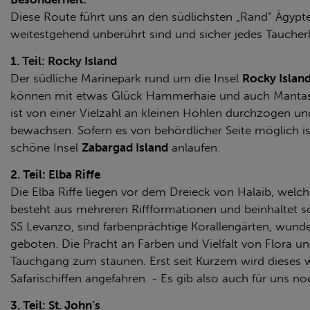
Diese Route führt uns an den südlichsten „Rand“ Ägypte
weitestgehend unberührt sind und sicher jedes Taucherh
1. Teil: Rocky Island
Der südliche Marinepark rund um die Insel
Rocky Islan
können mit etwas Glück Hammerhaie und auch Mantas 
ist von einer Vielzahl an kleinen Höhlen durchzogen u
bewachsen. Sofern es von behördlicher Seite möglich i
schöne Insel
Zabargad Island
anlaufen.
2. Teil: Elba Riffe
Die Elba Riffe liegen vor dem Dreieck von Halaib, wel
besteht aus mehreren Riffformationen und beinhaltet 
SS Levanzo, sind farbenprächtige Korallengärten, wund
geboten. Die Pracht an Farben und Vielfalt von Flora u
Tauchgang zum staunen. Erst seit Kurzem wird dieses
Safarischiffen angefahren. - Es gib also auch für uns 
3. Teil: St. John’s