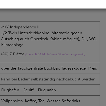
M/Y Independence II
1/2 Twin Unterdeckkabine (Alternativ, gegen
Aufschlag auch Oberdeck Kabine möglich), DU, WC,
Klimaanlage
(
20
) 7 Plätze
(Stand: 21.06.26, Auf- und Oberdeck ausgebucht)
über die Tauchzentrale buchbar, Tagesaktueller Preis
kann bei Bedarf selbstständig nachgebucht werden
Flughafen - Schiff - Flughafen
Vollpension, Kaffee, Tee, Wasser, Softdrinks