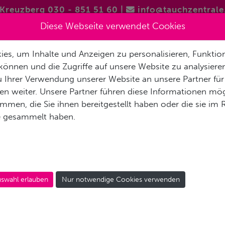
Kreuzberg 030 - 851 51 60
|
info@tauchzentrale
Diese Webseite verwendet Cookies
es, um Inhalte und Anzeigen zu personalisieren, Funktion
FREITAUCHEN / APNOE
VERMIETUNG & SERVICE
REISEN 
können und die Zugriffe auf unsere Website zu analysier
 Ihrer Verwendung unserer Website an unsere Partner für
AKT
n weiter. Unsere Partner führen diese Informationen mög
men, die Sie ihnen bereitgestellt haben oder die sie im
 Ägypten im Mai/Juni 2027
e gesammelt haben.
Spaß.
swahl erlauben
Nur notwendige Cookies verwenden
.2027 in Ägyptens Süden unterwegs (bis an die Grenze