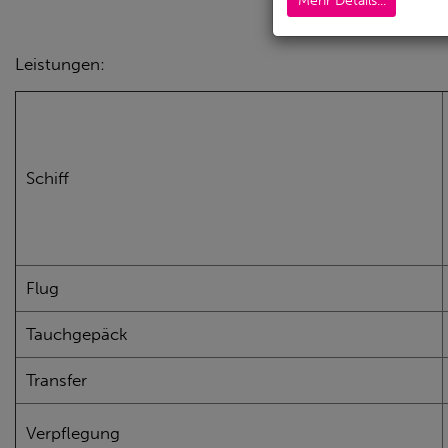
Mehr Details...
Leistungen:
Schiff
Flug
Tauchgepäck
Transfer
Verpflegung