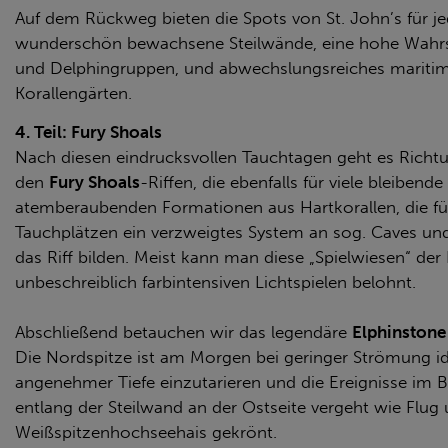
Auf dem Rückweg bieten die Spots von St. John’s für 
wunderschön bewachsene Steilwände, eine hohe Wahrs
und Delphingruppen, und abwechslungsreiches maritime
Korallengärten.
4. Teil: Fury Shoals
Nach diesen eindrucksvollen Tauchtagen geht es Richt
den
Fury Shoals
-Riffen, die ebenfalls für viele bleibe
atemberaubenden Formationen aus Hartkorallen, die für
Tauchplätzen ein verzweigtes System an sog. Caves un
das Riff bilden. Meist kann man diese „Spielwiesen“ der
unbeschreiblich farbintensiven Lichtspielen belohnt.
Abschließend betauchen wir das legendäre
Elphinstone
Die Nordspitze ist am Morgen bei geringer Strömung id
angenehmer Tiefe einzutarieren und die Ereignisse im 
entlang der Steilwand an der Ostseite vergeht wie Flug
Weißspitzenhochseehais gekrönt.