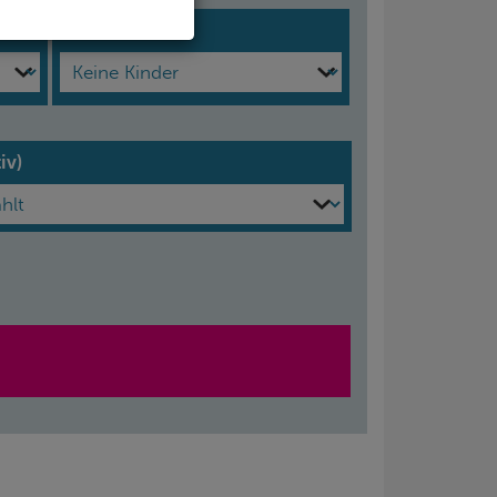
Kinder
iv)