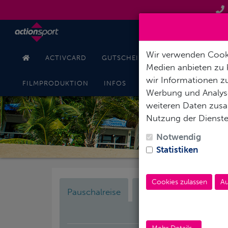
Wir verwenden Cooki
ACTIVCARD
GUTSCHEINE
TAUCHKURSE
Medien anbieten zu 
wir Informationen zu
KONT
FILMPRODUKTION
INFOS
ONLINESHOP
Werbung und Analyse
weiteren Daten zusam
Nutzung der Dienst
Notwendig
Statistiken
Cookies zulassen
Au
Pauschalreise
Nur Hotel