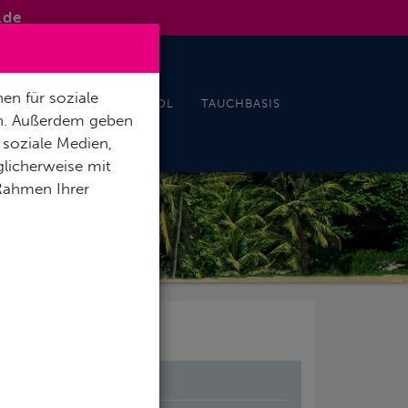
.de
en für soziale
& EVENTS
INDOORPOOL
TAUCHBASIS
en. Außerdem geben
 soziale Medien,
licherweise mit
 Rahmen Ihrer
T