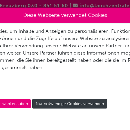
Kreuzberg 030 - 851 51 60
|
info@tauchzentrale
Diese Webseite verwendet Cookies
es, um Inhalte und Anzeigen zu personalisieren, Funktion
FREITAUCHEN / APNOE
VERMIETUNG & SERVICE
REISEN 
können und die Zugriffe auf unsere Website zu analysier
 Ihrer Verwendung unserer Website an unsere Partner für
AKT
n weiter. Unsere Partner führen diese Informationen mög
men, die Sie ihnen bereitgestellt haben oder die sie im
e gesammelt haben.
MAHEKAL BEACH RESOR
swahl erlauben
Nur notwendige Cookies verwenden
Ihre Reisedaten: