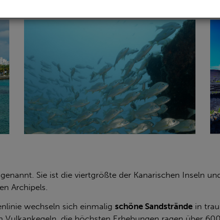
genannt. Sie ist die viertgrößte der Kanarischen Inseln un
en Archipels.
enlinie wechseln sich einmalig
schöne Sandstrände
in tra
von Vulkankegeln, die höchsten Erhebungen ragen über 6