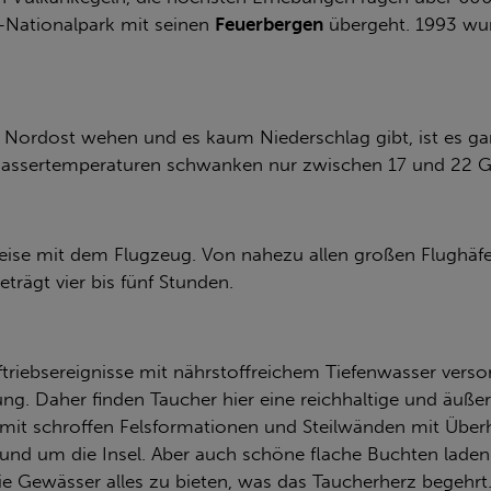
a-Nationalpark mit seinen
Feuerbergen
übergeht. 1993 wu
 Nordost wehen und es kaum Niederschlag gibt, ist es g
 Wassertemperaturen schwanken nur zwischen 17 und 22 G
reise mit dem Flugzeug. Von nahezu allen großen Flughäfe
eträgt vier bis fünf Stunden.
uftriebsereignisse mit nährstoffreichem Tiefenwasser ver
. Daher finden Taucher hier eine reichhaltige und äußerst
 mit schroffen Felsformationen und Steilwänden mit Übe
und um die Insel. Aber auch schöne flache Buchten lade
e Gewässer alles zu bieten, was das Taucherherz begehrt.