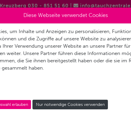
Kreuzberg 030 - 851 51 60
|
info@tauchzentrale
Diese Webseite verwendet Cookies
es, um Inhalte und Anzeigen zu personalisieren, Funktion
FREITAUCHEN / APNOE
VERMIETUNG & SERVICE
REISEN 
können und die Zugriffe auf unsere Website zu analysier
 Ihrer Verwendung unserer Website an unsere Partner für
AKT
n weiter. Unsere Partner führen diese Informationen mög
men, die Sie ihnen bereitgestellt haben oder die sie im
e gesammelt haben.
LANZAROTE
swahl erlauben
Nur notwendige Cookies verwenden