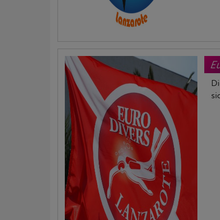
Eu
Di
si