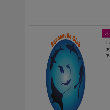
Aq
Ta
ge
qu