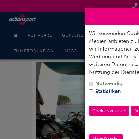
Wir verwenden Cooki
ACTIVCARD
GUTSCHEINE
TAUCHKURSE
Medien anbieten zu 
wir Informationen zu
KONT
FILMPRODUKTION
INFOS
ONLINESHOP
Werbung und Analyse
weiteren Daten zusam
Nutzung der Dienst
Notwendig
Statistiken
Cookies zulassen
Au