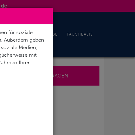
.de
en für soziale
& EVENTS
INDOORPOOL
TAUCHBASIS
en. Außerdem geben
 soziale Medien,
licherweise mit
 Rahmen Ihrer
JETZT ANFRAGEN