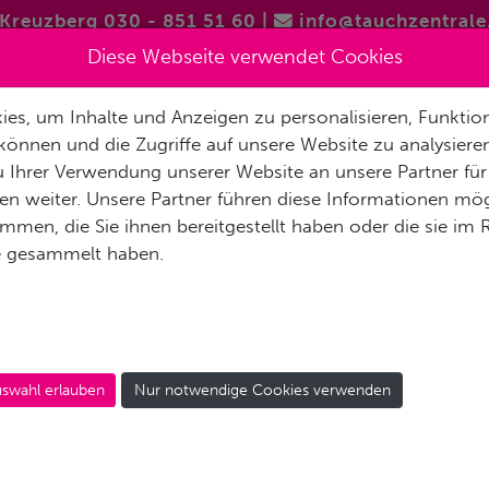
Kreuzberg 030 - 851 51 60
|
info@tauchzentrale
Diese Webseite verwendet Cookies
es, um Inhalte und Anzeigen zu personalisieren, Funktion
FREITAUCHEN / APNOE
VERMIETUNG & SERVICE
REISEN 
können und die Zugriffe auf unsere Website zu analysier
 Ihrer Verwendung unserer Website an unsere Partner für
AKT
n weiter. Unsere Partner führen diese Informationen mög
men, die Sie ihnen bereitgestellt haben oder die sie im
e gesammelt haben.
swahl erlauben
Nur notwendige Cookies verwenden