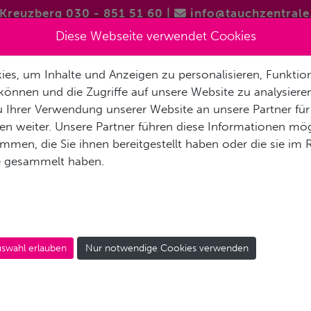
Kreuzberg 030 - 851 51 60
|
info@tauchzentrale
Diese Webseite verwendet Cookies
es, um Inhalte und Anzeigen zu personalisieren, Funktion
FREITAUCHEN / APNOE
VERMIETUNG & SERVICE
REISEN 
können und die Zugriffe auf unsere Website zu analysier
 Ihrer Verwendung unserer Website an unsere Partner für
AKT
n weiter. Unsere Partner führen diese Informationen mög
men, die Sie ihnen bereitgestellt haben oder die sie im
e gesammelt haben.
EN WATER DIVER IND
oor
swahl erlauben
Nur notwendige Cookies verwenden
teuer in der
r fühlst Dich in