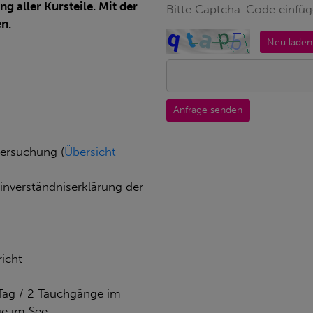
g aller Kursteile. Mit der
Bitte Captcha-Code einfü
n.
Neu laden
Anfrage senden
tersuchung (
Übersicht
Einverständniserklärung der
icht
 Tag / 2 Tauchgänge im
e im See