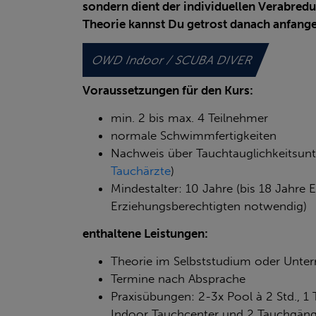
sondern dient der individuellen Verabredun
Theorie kannst Du getrost danach anfange
OWD Indoor / SCUBA DIVER
Voraussetzungen für den Kurs:
min. 2 bis max. 4 Teilnehmer
normale Schwimmfertigkeiten
Nachweis über Tauchtauglichkeitsun
Tauchärzte
)
Mindestalter: 10 Jahre (bis 18 Jahre 
Erziehungsberechtigten notwendig)
enthaltene Leistungen:
Theorie im Selbststudium oder Unterr
Termine nach Absprache
Praxisübungen: 2-3x Pool à 2 Std., 1
Indoor Tauchcenter und 2 Tauchgäng