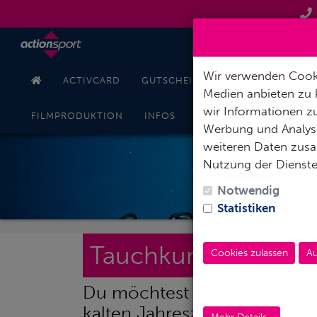
Wir verwenden Cooki
ACTIVCARD
GUTSCHEINE
TAUCHKURSE
Medien anbieten zu 
wir Informationen zu
KONT
FILMPRODUKTION
INFOS
ONLINESHOP
Werbung und Analyse
weiteren Daten zusam
Nutzung der Dienst
OP
Notwendig
Statistiken
Tauchkurs OWD Ind
Cookies zulassen
Au
Du möchtest Dein Tauchaben
kalten Jahreszeit starten ode