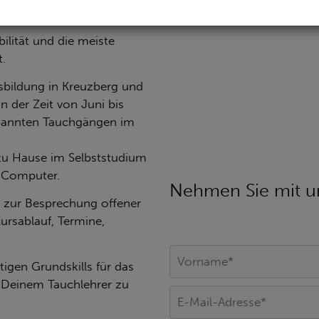
ler?
ilität und die meiste
t.
sbildung in Kreuzberg und
 der Zeit von Juni bis
spannten Tauchgängen im
zu Hause im Selbststudium
m Computer.
Nehmen Sie mit un
en zur Besprechung offener
rsablauf, Termine,
tigen Grundskills für das
t Deinem Tauchlehrer zu