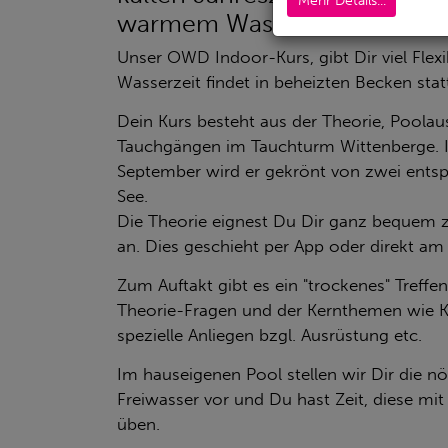
Mehr Details...
warmem Wasser einfach woh
Unser OWD Indoor-Kurs, gibt Dir viel Flexib
Wasserzeit findet in beheizten Becken stat
Dein Kurs besteht aus der Theorie, Poolau
Tauchgängen im Tauchturm Wittenberge. In
September wird er gekrönt von zwei ent
See.
Die Theorie eignest Du Dir ganz bequem 
an. Dies geschieht per App oder direkt a
Zum Auftakt gibt es ein "trockenes" Treff
Theorie-Fragen und der Kernthemen wie Ku
spezielle Anliegen bzgl. Ausrüstung etc.
Im hauseigenen Pool stellen wir Dir die nö
Freiwasser vor und Du hast Zeit, diese mi
üben.