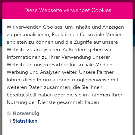
Kreuzberg 030 - 851 51 60
|
Diese Webseite verwendet Cookies
info@tauchzentrale.de
Wir verwenden Cookies, um Inhalte und Anzeigen
Toggle Nav
zu personalisieren, Funktionen für soziale Medien
DRY SUIT DIVING
anbieten zu können und die Zugriffe auf unsere
Website zu analysieren. Außerdem geben wir
Informationen zu Ihrer Verwendung unserer
Tauchen im
Website an unsere Partner für soziale Medien,
Trockentauchanzug
Werbung und Analysen weiter. Unsere Partner
führen diese Informationen möglicherweise mit
weiteren Daten zusammen, die Sie ihnen
Wenn die Schatten länger, die Tage
bereitgestellt haben oder die sie im Rahmen Ihrer
kürzer und das Wasser kälter
Nutzung der Dienste gesammelt haben.
werden – dann beginnt die Zeit der
Notwendig
Trockentaucher.
Statistiken
Wer
einen „Trocki" besitzt und die Technik
beherrscht
, hat im Herbst, Winter und Frühjahr tolle