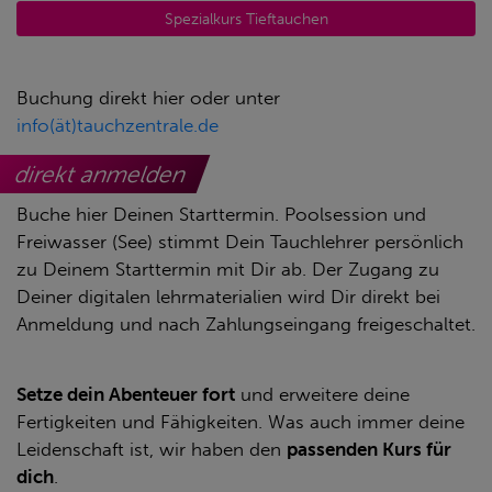
Spezialkurs Tieftauchen
Buchung direkt hier oder unter
info(ät)tauchzentrale.de
direkt anmelden
Buche hier Deinen Starttermin. Poolsession und
Freiwasser (See) stimmt Dein Tauchlehrer persönlich
zu Deinem Starttermin mit Dir ab. Der Zugang zu
Deiner digitalen lehrmaterialien wird Dir direkt bei
Anmeldung und nach Zahlungseingang freigeschaltet.
ERFAHRE MEHR ÜBER DIESEN
KURS
Setze dein Abenteuer fort
und erweitere deine
Fertigkeiten und Fähigkeiten. Was auch immer deine
Leidenschaft ist, wir haben den
passenden Kurs für
dich
.