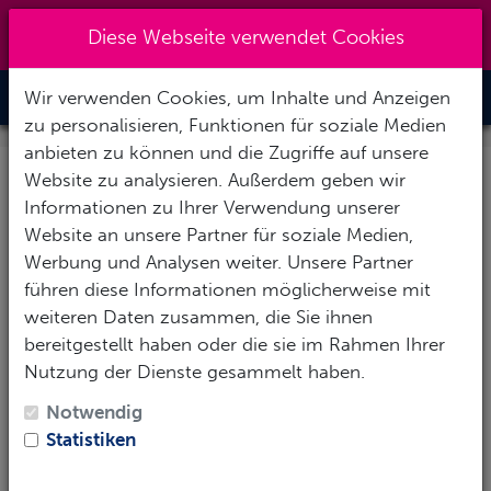
Kreuzberg 030 - 851 51 60
|
Diese Webseite verwendet Cookies
info@tauchzentrale.de
Wir verwenden Cookies, um Inhalte und Anzeigen
Toggle Nav
zu personalisieren, Funktionen für soziale Medien
anbieten zu können und die Zugriffe auf unsere
Website zu analysieren. Außerdem geben wir
Ihre Anfrage: Sheraton
Informationen zu Ihrer Verwendung unserer
Soma Bay
Website an unsere Partner für soziale Medien,
Werbung und Analysen weiter. Unsere Partner
führen diese Informationen möglicherweise mit
Vielen herzlichen Dank für Ihr Interesse! Um Ihnen
weiteren Daten zusammen, die Sie ihnen
eine möglichst aussagekräftige Antwort zu geben,
bereitgestellt haben oder die sie im Rahmen Ihrer
füllen Sie das Formular mit Ihren Wünschen und
Nutzung der Dienste gesammelt haben.
Eckdaten aus.
Notwendig
Persönliche Daten
Statistiken