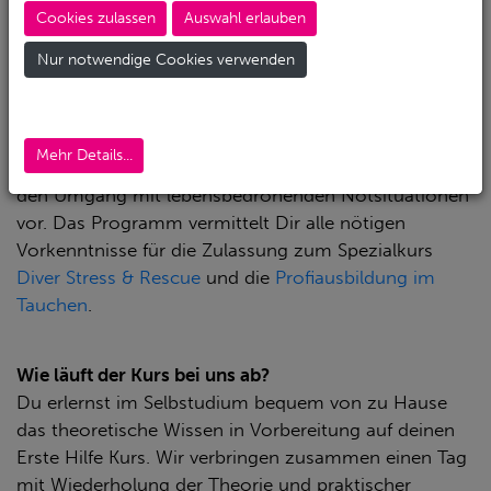
Du möglicherweise lebenserhaltende Maßnahmen
Cookies zulassen
Auswahl erlauben
unmittelbar einleiten.
Nur notwendige Cookies verwenden
In diesem React Right Programm erlernst Du Herz-
Lungen-Wiederbelebung (HLW) und Erste Hilfe. Ob
Du nun ein Taucher bist oder nicht, dieser Kurs
Mehr Details...
bereitet Dich und jeden anderen Interessierten auf
den Umgang mit lebensbedrohenden Notsituationen
vor. Das Programm vermittelt Dir alle nötigen
Vorkenntnisse für die Zulassung zum Spezialkurs
Diver Stress & Rescue
und die
Profiausbildung im
Tauchen
.
Wie läuft der Kurs bei uns ab?
Du erlernst im Selbstudium bequem von zu Hause
das theoretische Wissen in Vorbereitung auf deinen
Erste Hilfe Kurs. Wir verbringen zusammen einen Tag
mit Wiederholung der Theorie und praktischer