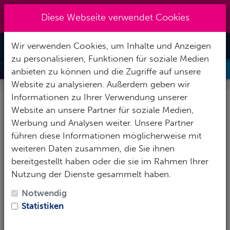
Kreuzberg 030 - 851 51 60
|
Diese Webseite verwendet Cookies
info@tauchzentrale.de
Wir verwenden Cookies, um Inhalte und Anzeigen
Toggle Nav
zu personalisieren, Funktionen für soziale Medien
ERSTE HILFE KURS
anbieten zu können und die Zugriffe auf unsere
Website zu analysieren. Außerdem geben wir
Informationen zu Ihrer Verwendung unserer
Erste Hilfe Kurs REACT
Website an unsere Partner für soziale Medien,
RIGHT
Werbung und Analysen weiter. Unsere Partner
führen diese Informationen möglicherweise mit
weiteren Daten zusammen, die Sie ihnen
Du kannst Leben retten! Dies zu
bereitgestellt haben oder die sie im Rahmen Ihrer
lernen ist nicht schwer.
Nutzung der Dienste gesammelt haben.
Wie im alltäglichen Leben können auch im
Notwendig
Tauchsport Unfälle passieren oder Notfälle entstehen.
Statistiken
In solchen Situation solltest Du wissen, was zu tun
ist. Innerhalb weniger entscheidender Minuten kannst