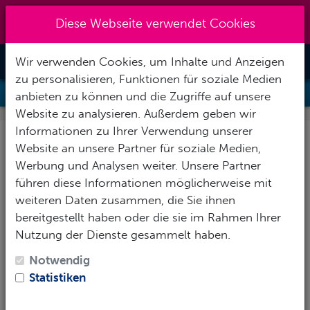
Kreuzberg 030 - 851 51 60
|
Diese Webseite verwendet Cookies
info@tauchzentrale.de
Wir verwenden Cookies, um Inhalte und Anzeigen
Toggle Nav
zu personalisieren, Funktionen für soziale Medien
DIVER STRESS & RESCUE
anbieten zu können und die Zugriffe auf unsere
Website zu analysieren. Außerdem geben wir
Informationen zu Ihrer Verwendung unserer
Diver Stress & Rescue
Website an unsere Partner für soziale Medien,
Werbung und Analysen weiter. Unsere Partner
Vermeide Notfälle und reagiere
führen diese Informationen möglicherweise mit
adäquat!
weiteren Daten zusammen, die Sie ihnen
bereitgestellt haben oder die sie im Rahmen Ihrer
Stress ist eine der Hauptursachen für Tauchunfälle
Nutzung der Dienste gesammelt haben.
und wirkt sich negativ auf Rettungssituationen aus.
Unser Stress & Rescue Programm vermittelt Dir das
Notwendig
notwendige Wissen und die Fertigkeiten, um Stress
Statistiken
zu identifizieren, Unfälle zu vermeiden und
angemessen in Notsituationen zu handeln.