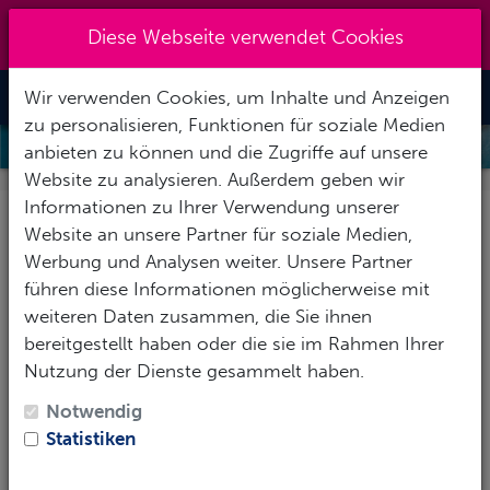
Kreuzberg 030 - 851 51 60
|
Diese Webseite verwendet Cookies
info@tauchzentrale.de
Wir verwenden Cookies, um Inhalte und Anzeigen
Toggle Nav
zu personalisieren, Funktionen für soziale Medien
TAUCHVERSICHERUNG
anbieten zu können und die Zugriffe auf unsere
Website zu analysieren. Außerdem geben wir
Informationen zu Ihrer Verwendung unserer
Tauchversicherung -
Website an unsere Partner für soziale Medien,
Dein Rundumschutz
Werbung und Analysen weiter. Unsere Partner
führen diese Informationen möglicherweise mit
weiteren Daten zusammen, die Sie ihnen
Der Tauchsport fasziniert viele Menschen auf der
bereitgestellt haben oder die sie im Rahmen Ihrer
ganzen Welt. Doch nicht alle denken beim
Nutzung der Dienste gesammelt haben.
„Abtauchen“ daran, dass mit dem Tauchen (wie bei
jeder Sportart) auch Risiken verbunden sind. Kommt
Notwendig
es zu einem Unfall, sind die entstehenden Kosten oft
Statistiken
sehr hoch und müssen in der Regel aus eigener
Tasche getragen werden. Nur wenige Reise- oder