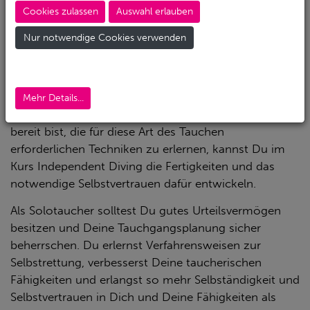
Das Tauchen ohne Buddy birgt gewisse zusätzliche
Cookies zulassen
Auswahl erlauben
Risiken, die erst ab einem bestimmten
Erfahrungslevel in Frage kommen und nicht für jeden
Nur notwendige Cookies verwenden
geeignet sind, aber auch diese Art des Tauchens hat
ihren Platz z.B. als UW-Fotograf, Sicherungstaucher
oder bei kleinen Bergungseinsätzen.
Mehr Details...
Falls Du über die mentale Disziplin verfügst und
bereit bist, die für diese Art des Tauchen
erforderlichen Techniken zu erlernen, kannst Du im
Kurs Independent Diving die Fertigkeiten und das
notwendige Selbstvertrauen dafür entwickeln.
Als Solotaucher solltest Du gutes Urteilsvermögen
besitzen und Deine Tauchgangsplanung sicher
beherrschen.
Du erlernst Verfahrensweisen zur
Selbstrettung, verbesserst Deine taucherischen
Fähigkeiten und erlangst so mehr Selbständigkeit und
Selbstvertrauen in Dich und Deine Fähigkeiten als