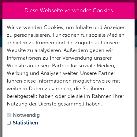
Kreuzberg 030 - 851 51 60
|
Diese Webseite verwendet Cookies
info@tauchzentrale.de
Wir verwenden Cookies, um Inhalte und Anzeigen
Toggle Nav
zu personalisieren, Funktionen für soziale Medien
SPEZIALKURS SOLOTAUCHEN
anbieten zu können und die Zugriffe auf unsere
Website zu analysieren. Außerdem geben wir
Informationen zu Ihrer Verwendung unserer
Spezialkurs Solotauchen
Website an unsere Partner für soziale Medien,
Werbung und Analysen weiter. Unsere Partner
Independent Diving ist sicheres
führen diese Informationen möglicherweise mit
Tauchen, unabhängig von einem
weiteren Daten zusammen, die Sie ihnen
Tauchpartner.
bereitgestellt haben oder die sie im Rahmen Ihrer
Nutzung der Dienste gesammelt haben.
Mit einer fundierten Ausbildung, der richtigen
Einstellung und der erforderlichen Ausrüstung, kann
Notwendig
ein erfahrener Taucher auf verantwortliche Weise
Statistiken
auch
Tauchgänge ohne einen Buddy
durchführen.