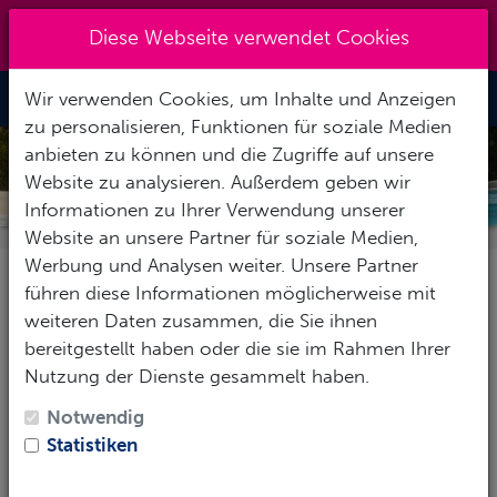
Kreuzberg 030 - 851 51 60
|
Diese Webseite verwendet Cookies
info@tauchzentrale.de
Wir verwenden Cookies, um Inhalte und Anzeigen
Toggle Nav
zu personalisieren, Funktionen für soziale Medien
anbieten zu können und die Zugriffe auf unsere
TRY SCUBA
Website zu analysieren. Außerdem geben wir
Informationen zu Ihrer Verwendung unserer
Website an unsere Partner für soziale Medien,
Werbung und Analysen weiter. Unsere Partner
führen diese Informationen möglicherweise mit
Schnuppertauchen im Pool oder
weiteren Daten zusammen, die Sie ihnen
See
bereitgestellt haben oder die sie im Rahmen Ihrer
Nutzung der Dienste gesammelt haben.
Dein Abenteuer unter Wasser.
Notwendig
Der Kurs für Wasserratten und Tauchbegeisterte. Das
Statistiken
Event für absolute Beginner, die gerne die Faszination
der Schwerelosigkeit unter Wasser erfahren möchten.