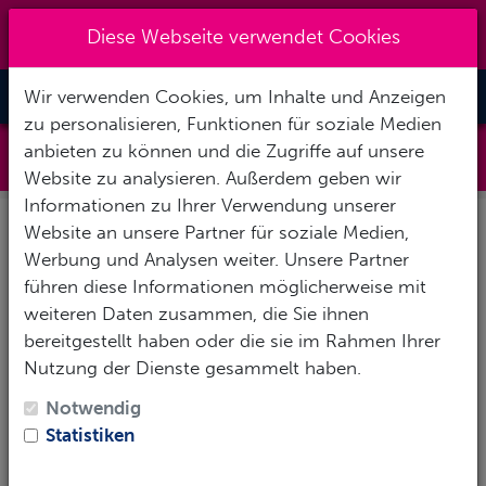
Kreuzberg 030 - 851 51 60
|
Diese Webseite verwendet Cookies
info@tauchzentrale.de
Wir verwenden Cookies, um Inhalte und Anzeigen
Toggle Nav
zu personalisieren, Funktionen für soziale Medien
Impressum
anbieten zu können und die Zugriffe auf unsere
Website zu analysieren. Außerdem geben wir
Informationen zu Ihrer Verwendung unserer
Firma
Website an unsere Partner für soziale Medien,
Tauchzentrale BB GmbH
Werbung und Analysen weiter. Unsere Partner
Ohlauerstr. 5-11, 10999 Berlin
führen diese Informationen möglicherweise mit
info@tauchzentrale.de
weiteren Daten zusammen, die Sie ihnen
Geschäftsführer: Stefanie Kremers
bereitgestellt haben oder die sie im Rahmen Ihrer
Handelsregister Nr. 81391, Amtsgericht
Nutzung der Dienste gesammelt haben.
Charlottenburg
Notwendig
DE217.866.247
Statistiken
Tiefenrausch GmbH
Bundesallee 194, 10717 Berlin