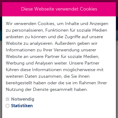
Kreuzberg 030 - 851 51 60
|
Diese Webseite verwendet Cookies
info@tauchzentrale.de
Wir verwenden Cookies, um Inhalte und Anzeigen
Toggle Nav
zu personalisieren, Funktionen für soziale Medien
FREEDIVE WORKSHOP - SURFER
anbieten zu können und die Zugriffe auf unsere
Website zu analysieren. Außerdem geben wir
Informationen zu Ihrer Verwendung unserer
Freedive Workshop -
Website an unsere Partner für soziale Medien,
Surfer
Werbung und Analysen weiter. Unsere Partner
führen diese Informationen möglicherweise mit
weiteren Daten zusammen, die Sie ihnen
Kopf über unter Wasser.
bereitgestellt haben oder die sie im Rahmen Ihrer
Dieser Workshop richtet sich an Wassersportler, die
Nutzung der Dienste gesammelt haben.
ungewollt oder unkontrolliert eine Zeit lang unter
Notwendig
Wasser verbringen müssen ohne darauf wirklich
Statistiken
vorbereitet zu sein.
Überwiegend Wellenreiter, die mit dem Wipeout oder