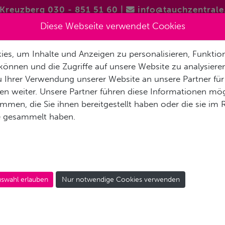
Kreuzberg 030 - 851 51 60
|
info@tauchzentrale
Diese Webseite verwendet Cookies
es, um Inhalte und Anzeigen zu personalisieren, Funktion
FREITAUCHEN / APNOE
VERMIETUNG & SERVICE
REISEN 
können und die Zugriffe auf unsere Website zu analysier
 Ihrer Verwendung unserer Website an unsere Partner für
AKT
n weiter. Unsere Partner führen diese Informationen mög
men, die Sie ihnen bereitgestellt haben oder die sie im
e gesammelt haben.
EZIALKURS NACHTTAUC
rte Sicht
swahl erlauben
Nur notwendige Cookies verwenden
zination pur!
cht, wenn die