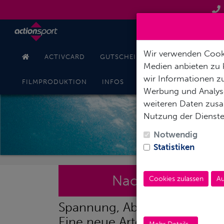
Wir verwenden Cooki
ACTIVCARD
GUTSCHEINE
TAUCHKURSE
Medien anbieten zu 
wir Informationen zu
KONT
FILMPRODUKTION
INFOS
ONLINESHOP
Werbung und Analyse
weiteren Daten zusam
Nutzung der Dienst
SP
Notwendig
Statistiken
Nacht und limitie
Cookies zulassen
Au
Spannung, Abenteuer und Fas
Eine neue Artenvielfalt erwa