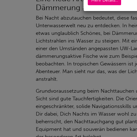
Mehr Details...
Dämmerung anbricht.
Bei Nacht abzutauchen bedeutet, diese fa
Unterwasserwelt neu zu entdecken. In he
etwas unglaublich Schönes, bei Dämmerun
Lichtstrahlen ins Wasser zu steigen. Mit e
einer den Umständen angepassten UW-La
dämmerungsaktive Fische wie zum Beispie
beobachten. In tropischen Gewässern ist 
Abenteuer. Man sieht nur das, was der Li
anstrahlt.
Grundvoraussetzung beim Nachttauchen un
Sicht sind gute Tauchfertigkeiten. Die Orie
eingeschränkter, solide Navigationsskills 
Dir dabei, Dich Nachts im Wasser wohl zu f
beherrscht, den Nachttauchgang gut plant
Equipment hat und souverän bedienen ka
der besonderen Art belohnt