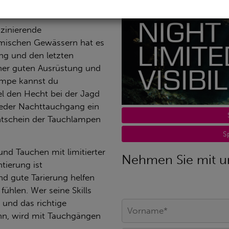
szinierende
imischen Gewässern hat es
g und den letzten
iner guten Ausrüstung und
mpe kannst du
l den Hecht bei der Jagd
jeder Nachttauchgang ein
chtschein der Tauchlampen
S
d Tauchen mit limitierter
Nehmen Sie mit un
ntierung ist
und gute Tarierung helfen
ühlen. Wer seine Skills
 und das richtige
nn, wird mit Tauchgängen