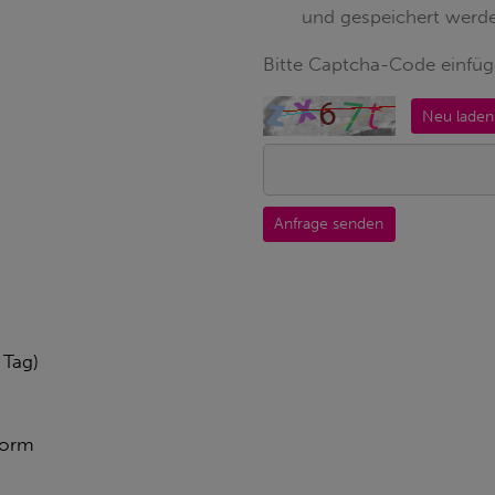
und gespeichert werde
Bitte Captcha-Code einfü
Neu laden
Anfrage senden
 Tag)
form