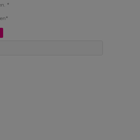
n. *
gen*