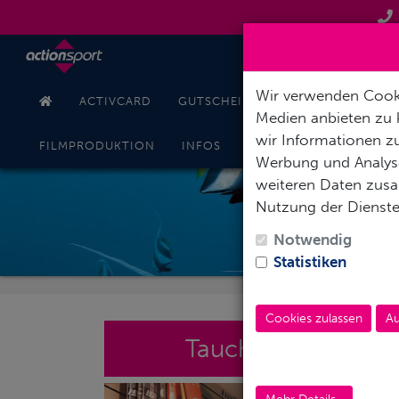
Wir verwenden Cooki
ACTIVCARD
GUTSCHEINE
TAUCHKURSE
Medien anbieten zu 
wir Informationen zu
KONT
FILMPRODUKTION
INFOS
ONLINESHOP
Werbung und Analyse
weiteren Daten zusam
Nutzung der Dienst
ACT
Notwendig
Statistiken
Cookies zulassen
Au
Tauchshop Berlin 