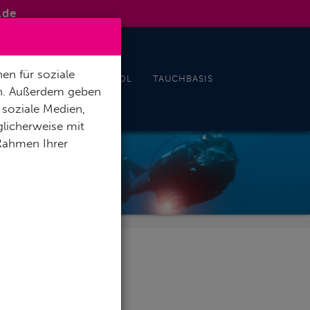
.de
en für soziale
& EVENTS
INDOORPOOL
TAUCHBASIS
en. Außerdem geben
 soziale Medien,
licherweise mit
 Rahmen Ihrer
RALE