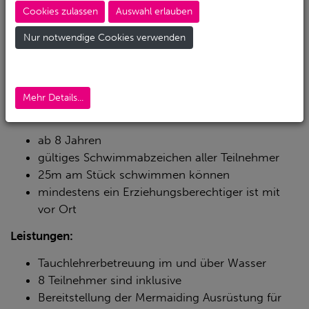
Spielen und Spaß in unserem
hauseigenen Pool
.
Cookies zulassen
Auswahl erlauben
Nur notwendige Cookies verwenden
6-8 Geburtstagsgäste dürfen für drei Stunden über
unseren Pool und die dazu gehörigen Räumlichkeiten
verfügen.
Mehr Details...
Voraussetzung
ab 8 Jahren
gültiges Schwimmabzeichen aller Teilnehmer
25m am Stück schwimmen können
mindestens ein Erziehungsberechtiger ist mit
vor Ort
Leistungen:
Tauchlehrerbetreuung im und über Wasser
8 Teilnehmer sind inklusive
Bereitstellung der Mermaiding Ausrüstung für