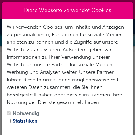
Kreuzberg 030 - 851 51 60
|
Diese Webseite verwendet Cookies
info@tauchzentrale.de
Wir verwenden Cookies, um Inhalte und Anzeigen
Toggle Nav
zu personalisieren, Funktionen für soziale Medien
MERMAID KINDERGEBURTSTAG
anbieten zu können und die Zugriffe auf unsere
Website zu analysieren. Außerdem geben wir
Informationen zu Ihrer Verwendung unserer
Mermaid
Website an unsere Partner für soziale Medien,
Kindergeburtstag
Werbung und Analysen weiter. Unsere Partner
führen diese Informationen möglicherweise mit
weiteren Daten zusammen, die Sie ihnen
Meerjungfrau & Wassermann
bereitgestellt haben oder die sie im Rahmen Ihrer
Kindergeburtstag
Nutzung der Dienste gesammelt haben.
Lasst euer Kind seinen Geburtstag bei uns im Pool
Notwendig
feiern. Für alle Gäste des Kindergeburtstags bieten wir
Statistiken
eine Einführung ins Freediving, auf Wunsch auch als
Meermaid oder -man (mit Monoflosse), Schwimmen,