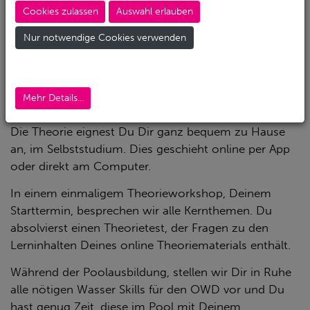
Cookies zulassen
Auswahl erlauben
Unser OWD Kurs in Kleingruppe gibt Dir die
Flexibilität, Deine Termine mit auszuwählen.
Nur notwendige Cookies verwenden
Er findet in einer Gruppe von min 3 Teilnehmern
statt.
Dein Kurs besteht aus 3 Modulen: Theorie,
Mehr Details...
Poolausbildung und den Tauchgängen im See.
Die Theorie eignest Du Dir ganz bequem zu Hause
an, im Selbststudium. Dies geschieht online per App
oder direkt am Computer.
In einem einmaligem Theorieworkshop, Deinem
Starttermin, besprechen wir alle Kernthemen. Du
absolvierst einen Theorietest, der Fragen zu den
Lerninhalten Deines online Theoriematerials enthält.
Während der Poolausbildung, stellen wir Dir in Ruhe
alle nötigen Wasser Skills für den OWD vor und Du
hast genug Zeit, diese im Pool mit Deinem