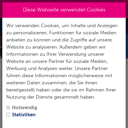
Kreuzberg 030 - 851 51 60
|
Diese Webseite verwendet Cookies
info@tauchzentrale.de
Wir verwenden Cookies, um Inhalte und Anzeigen
Toggle Nav
zu personalisieren, Funktionen für soziale Medien
anbieten zu können und die Zugriffe auf unsere
OPEN WATER DIVER
Website zu analysieren. Außerdem geben wir
KLEINGRUPPE 4 PERS. €669
Informationen zu Ihrer Verwendung unserer
Website an unsere Partner für soziale Medien,
Werbung und Analysen weiter. Unsere Partner
Tauchkurs Open Water
führen diese Informationen möglicherweise mit
weiteren Daten zusammen, die Sie ihnen
Diver Kleingruppe 4
bereitgestellt haben oder die sie im Rahmen Ihrer
Nutzung der Dienste gesammelt haben.
Pers. €669
Notwendig
Statistiken
Du möchtest tauchen lernen, wann
Du Zeit hast?