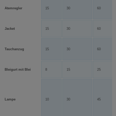
Atemregler
15
30
60
Jacket
15
30
60
Tauchanzug
15
30
60
Bleigurt mit Blei
8
15
25
Lampe
10
30
45