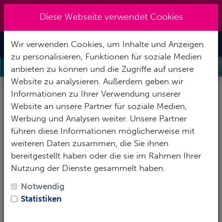
Kreuzberg 030 - 851 51 60
|
Diese Webseite verwendet Cookies
info@tauchzentrale.de
Wir verwenden Cookies, um Inhalte und Anzeigen
Toggle Nav
zu personalisieren, Funktionen für soziale Medien
MIETAUSRÜSTUNG
anbieten zu können und die Zugriffe auf unsere
Website zu analysieren. Außerdem geben wir
Informationen zu Ihrer Verwendung unserer
Vermietung von
Website an unsere Partner für soziale Medien,
Tauchausrüstung
Werbung und Analysen weiter. Unsere Partner
führen diese Informationen möglicherweise mit
weiteren Daten zusammen, die Sie ihnen
bereitgestellt haben oder die sie im Rahmen Ihrer
Du möchtest tauchen, besitzt aber
Nutzung der Dienste gesammelt haben.
noch keine eigene Ausrüstung.
Notwendig
Wir bieten Dir selbstverständlich die Möglichkeit,
Statistiken
fehlende Ausrüstungsteile bei uns zu mieten. Ob für's