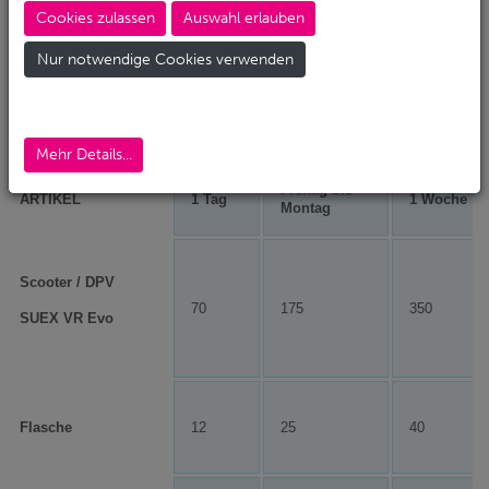
Wochenende oder zum Tauchurlaub im Ausland. Von
Cookies zulassen
Auswahl erlauben
der Flasche bis zur Digital Kamera, wir
vervollständigen Deine Tauchausrüstung für Dein
Nur notwendige Cookies verwenden
optimales Taucherlebnis.
Mietgebühren in EURO inklusive MwSt.
Mehr Details...
Freitag bis
ARTIKEL
1 Tag
1 Woche
Montag
Scooter / DPV
70
175
350
SUEX VR Evo
Flasche
12
25
40