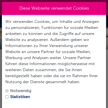
Kreuzberg 030 - 851 51 60
|
Diese Webseite verwendet Cookies
info@tauchzentrale.de
Wir verwenden Cookies, um Inhalte und Anzeigen
Toggle Nav
zu personalisieren, Funktionen für soziale Medien
anbieten zu können und die Zugriffe auf unsere
INDONESIEN
Website zu analysieren. Außerdem geben wir
Informationen zu Ihrer Verwendung unserer
Website an unsere Partner für soziale Medien,
Werbung und Analysen weiter. Unsere Partner
Pauschalereise
Hotel
Tauchbasis
führen diese Informationen möglicherweise mit
weiteren Daten zusammen, die Sie ihnen
bereitgestellt haben oder die sie im Rahmen Ihrer
Nutzung der Dienste gesammelt haben.
Reise-Zeitraum
Notwendig
1
Erwachsene
-
Keine Kinder
Statistiken
SUCHEN