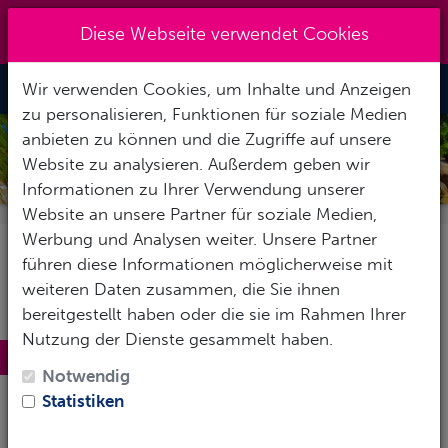
Kreuzberg 030 - 851 51 60
|
Diese Webseite verwendet Cookies
info@tauchzentrale.de
Wir verwenden Cookies, um Inhalte und Anzeigen
Toggle Nav
zu personalisieren, Funktionen für soziale Medien
anbieten zu können und die Zugriffe auf unsere
SEYCHELLEN
Website zu analysieren. Außerdem geben wir
Informationen zu Ihrer Verwendung unserer
Website an unsere Partner für soziale Medien,
Werbung und Analysen weiter. Unsere Partner
führen diese Informationen möglicherweise mit
weiteren Daten zusammen, die Sie ihnen
bereitgestellt haben oder die sie im Rahmen Ihrer
Nutzung der Dienste gesammelt haben.
Nennenswertes zu Seychellen
Notwendig
Nicht nur ein anderer Ort, sondern eine ganz andere
Statistiken
Welt.
Einzigartig
ist ein überstrapaziertes Wort, aber wenn