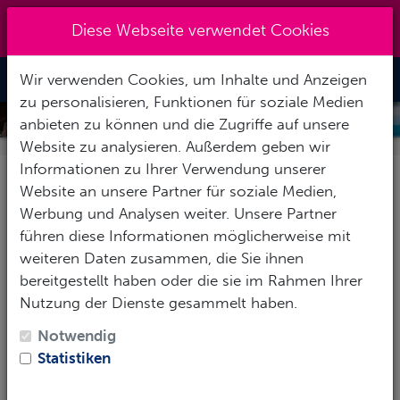
Kreuzberg 030 - 851 51 60
|
Diese Webseite verwendet Cookies
info@tauchzentrale.de
Wir verwenden Cookies, um Inhalte und Anzeigen
Toggle Nav
zu personalisieren, Funktionen für soziale Medien
MAGIC ISLAND DIVE RESORT
anbieten zu können und die Zugriffe auf unsere
Website zu analysieren. Außerdem geben wir
Informationen zu Ihrer Verwendung unserer
Website an unsere Partner für soziale Medien,
Pauschalreise
Nur Hotel
Werbung und Analysen weiter. Unsere Partner
führen diese Informationen möglicherweise mit
Ihre Reisedaten:
weiteren Daten zusammen, die Sie ihnen
bereitgestellt haben oder die sie im Rahmen Ihrer
Anreise:*
Nutzung der Dienste gesammelt haben.
Notwendig
Statistiken
Abreise:*