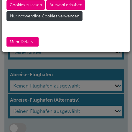
Cookies zulassen
Auswahl erlauben
Erwachsene*
Nur notwendige Cookies verwenden
Kinder
Mehr Details...
Abreise-Flughafen
Abreise-Flughafen (Alternativ)