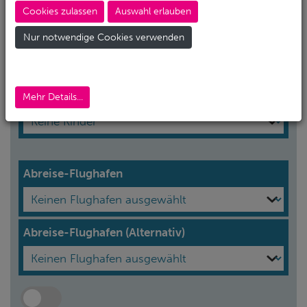
Cookies zulassen
Auswahl erlauben
Erwachsene*
Nur notwendige Cookies verwenden
Kinder
Mehr Details...
Abreise-Flughafen
Abreise-Flughafen (Alternativ)