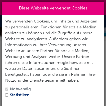
Kreuzberg 030 - 851 51 60
|
Diese Webseite verwendet Cookies
info@tauchzentrale.de
Wir verwenden Cookies, um Inhalte und Anzeigen
Toggle Nav
zu personalisieren, Funktionen für soziale Medien
SIPALAY EASY DIVING AND BEACH
anbieten zu können und die Zugriffe auf unsere
RESORT
Website zu analysieren. Außerdem geben wir
Informationen zu Ihrer Verwendung unserer
Website an unsere Partner für soziale Medien,
Pauschalreise
Nur Hotel
Werbung und Analysen weiter. Unsere Partner
führen diese Informationen möglicherweise mit
Ihre Reisedaten:
weiteren Daten zusammen, die Sie ihnen
bereitgestellt haben oder die sie im Rahmen Ihrer
Anreise:*
Nutzung der Dienste gesammelt haben.
Notwendig
Statistiken
Abreise:*