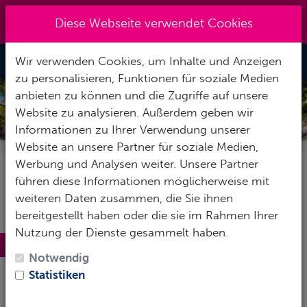
Kreuzberg 030 - 851 51 60
|
Diese Webseite verwendet Cookies
info@tauchzentrale.de
Wir verwenden Cookies, um Inhalte und Anzeigen
Toggle Nav
zu personalisieren, Funktionen für soziale Medien
anbieten zu können und die Zugriffe auf unsere
KOH KOOD
Website zu analysieren. Außerdem geben wir
Informationen zu Ihrer Verwendung unserer
Website an unsere Partner für soziale Medien,
Werbung und Analysen weiter. Unsere Partner
führen diese Informationen möglicherweise mit
weiteren Daten zusammen, die Sie ihnen
bereitgestellt haben oder die sie im Rahmen Ihrer
Nutzung der Dienste gesammelt haben.
Koh Kood
Notwendig
Koh Kood ist eine
ruhige Insel
ohne
Statistiken
Massentourismus und Partytrubel. Es gibt schöne,
von Kokospalmen gesäumte Strände und Buchten