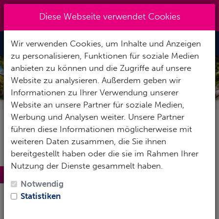
Kreuzberg 030 - 851 51 60
|
Diese Webseite verwendet Cookies
info@tauchzentrale.de
Wir verwenden Cookies, um Inhalte und Anzeigen
Toggle Nav
zu personalisieren, Funktionen für soziale Medien
anbieten zu können und die Zugriffe auf unsere
KOH LANTA
Website zu analysieren. Außerdem geben wir
Informationen zu Ihrer Verwendung unserer
Website an unsere Partner für soziale Medien,
Werbung und Analysen weiter. Unsere Partner
führen diese Informationen möglicherweise mit
weiteren Daten zusammen, die Sie ihnen
bereitgestellt haben oder die sie im Rahmen Ihrer
Nutzung der Dienste gesammelt haben.
Koh Lanta
Notwendig
Die recht große, landschaftlich sehr reizvolle Insel
Statistiken
zieht immer mehr Urlauber an. Die Strände im
Westen der Insel sind
touristisch gut erschlossen
,