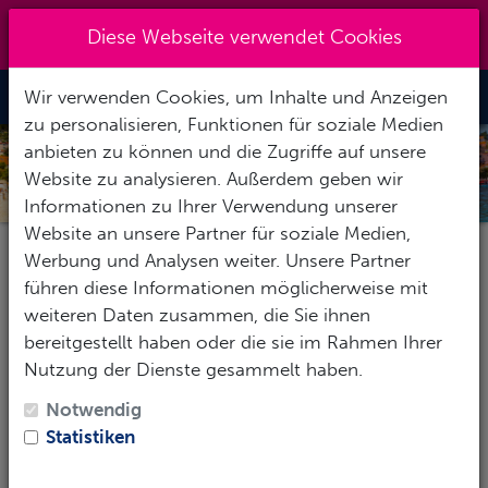
Kreuzberg 030 - 851 51 60
|
Diese Webseite verwendet Cookies
info@tauchzentrale.de
Wir verwenden Cookies, um Inhalte und Anzeigen
Toggle Nav
zu personalisieren, Funktionen für soziale Medien
anbieten zu können und die Zugriffe auf unsere
KROATIEN
Website zu analysieren. Außerdem geben wir
Informationen zu Ihrer Verwendung unserer
Website an unsere Partner für soziale Medien,
Werbung und Analysen weiter. Unsere Partner
Pauschalereise
Hotel
Tauchbasis
führen diese Informationen möglicherweise mit
weiteren Daten zusammen, die Sie ihnen
bereitgestellt haben oder die sie im Rahmen Ihrer
Nutzung der Dienste gesammelt haben.
Reise-Zeitraum
Notwendig
1
Erwachsene
-
Keine Kinder
Statistiken
SUCHEN