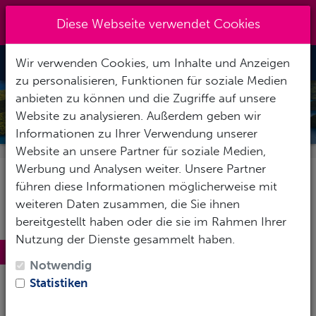
Kreuzberg 030 - 851 51 60
|
Diese Webseite verwendet Cookies
info@tauchzentrale.de
Wir verwenden Cookies, um Inhalte und Anzeigen
Toggle Nav
zu personalisieren, Funktionen für soziale Medien
anbieten zu können und die Zugriffe auf unsere
PALAU
Website zu analysieren. Außerdem geben wir
Informationen zu Ihrer Verwendung unserer
Website an unsere Partner für soziale Medien,
Werbung und Analysen weiter. Unsere Partner
führen diese Informationen möglicherweise mit
weiteren Daten zusammen, die Sie ihnen
bereitgestellt haben oder die sie im Rahmen Ihrer
Nutzung der Dienste gesammelt haben.
Nennenswertes zu Palau
Notwendig
Palau liegt in
Mikronesien
− der etwa 2000 Eilande
Statistiken
umfassenden Inselgruppe im
westlichen Pazifik
.
Palau selbst besteht aus rund 350 Inseln, von denen