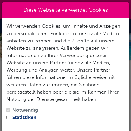
Kreuzberg 030 - 851 51 60
|
Diese Webseite verwendet Cookies
info@tauchzentrale.de
Wir verwenden Cookies, um Inhalte und Anzeigen
Toggle Nav
zu personalisieren, Funktionen für soziale Medien
anbieten zu können und die Zugriffe auf unsere
SARDINIEN
Website zu analysieren. Außerdem geben wir
Informationen zu Ihrer Verwendung unserer
Website an unsere Partner für soziale Medien,
Werbung und Analysen weiter. Unsere Partner
Pauschalereise
Hotel
Tauchbasis
führen diese Informationen möglicherweise mit
weiteren Daten zusammen, die Sie ihnen
bereitgestellt haben oder die sie im Rahmen Ihrer
Nutzung der Dienste gesammelt haben.
Reise-Zeitraum
Notwendig
1
Erwachsene
-
Keine Kinder
Statistiken
SUCHEN