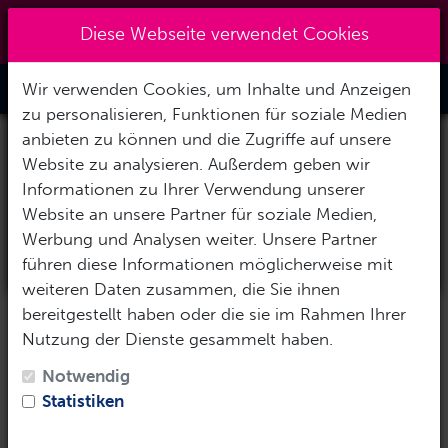
Kreuzberg 030 - 851 51 60
|
×
Reisezeitraum auswählen
Diese Webseite verwendet Cookies
info@tauchzentrale.de
Abreisedatum
Wir verwenden Cookies, um Inhalte und Anzeigen
Toggle Nav
zu personalisieren, Funktionen für soziale Medien
anbieten zu können und die Zugriffe auf unsere
Rückreisedatum
Website zu analysieren. Außerdem geben wir
Informationen zu Ihrer Verwendung unserer
Website an unsere Partner für soziale Medien,
Werbung und Analysen weiter. Unsere Partner
Reise-Daten übernehmen
führen diese Informationen möglicherweise mit
weiteren Daten zusammen, die Sie ihnen
bereitgestellt haben oder die sie im Rahmen Ihrer
Nutzung der Dienste gesammelt haben.
Notwendig
Statistiken