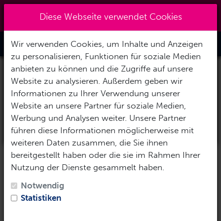
Kreuzberg 030 - 851 51 60
|
×
Reisezeitraum auswählen
Diese Webseite verwendet Cookies
info@tauchzentrale.de
Abreisedatum
Wir verwenden Cookies, um Inhalte und Anzeigen
Toggle Nav
zu personalisieren, Funktionen für soziale Medien
anbieten zu können und die Zugriffe auf unsere
Rückreisedatum
Website zu analysieren. Außerdem geben wir
Informationen zu Ihrer Verwendung unserer
Website an unsere Partner für soziale Medien,
Werbung und Analysen weiter. Unsere Partner
Reise-Daten übernehmen
führen diese Informationen möglicherweise mit
weiteren Daten zusammen, die Sie ihnen
bereitgestellt haben oder die sie im Rahmen Ihrer
Nutzung der Dienste gesammelt haben.
Notwendig
Statistiken