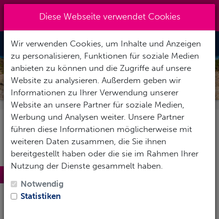
Kreuzberg 030 - 851 51 60
|
Diese Webseite verwendet Cookies
info@tauchzentrale.de
Wir verwenden Cookies, um Inhalte und Anzeigen
Toggle Nav
zu personalisieren, Funktionen für soziale Medien
anbieten zu können und die Zugriffe auf unsere
LANZAROTE
Website zu analysieren. Außerdem geben wir
Informationen zu Ihrer Verwendung unserer
Website an unsere Partner für soziale Medien,
Werbung und Analysen weiter. Unsere Partner
führen diese Informationen möglicherweise mit
weiteren Daten zusammen, die Sie ihnen
bereitgestellt haben oder die sie im Rahmen Ihrer
Nutzung der Dienste gesammelt haben.
Lanzarote
Notwendig
Lanzarote wird auch
die Insel der Vulkane
genannt.
Statistiken
Sie ist die viertgrößte der Kanarischen Inseln und die
Nordöstlichste des vor der Marokkanischen Küste im