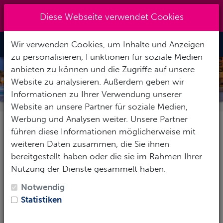
Kreuzberg 030 - 851 51 60
|
Diese Webseite verwendet Cookies
info@tauchzentrale.de
Wir verwenden Cookies, um Inhalte und Anzeigen
Toggle Nav
zu personalisieren, Funktionen für soziale Medien
anbieten zu können und die Zugriffe auf unsere
FAMILY DAYS IN DEN FERIEN
Website zu analysieren. Außerdem geben wir
Informationen zu Ihrer Verwendung unserer
Website an unsere Partner für soziale Medien,
Werbung und Analysen weiter. Unsere Partner
Tauchen und Familie,
führen diese Informationen möglicherweise mit
weiteren Daten zusammen, die Sie ihnen
endlich möglich
bereitgestellt haben oder die sie im Rahmen Ihrer
Nutzung der Dienste gesammelt haben.
Viele leidenschaftliche Taucher kennen das Problem:
Notwendig
Sobald Kinder da sind, bleibt die Tauchausrüstung oft
Statistiken
im Schrank. Niemand möchte die Kleinen einfach
irgendwo abgeben, nur um ein paar Stunden tauchen