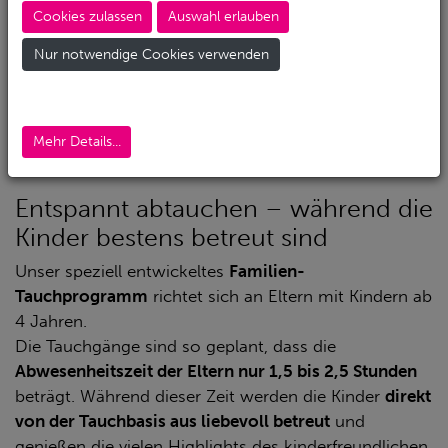
zu gehen – verständlich!
Cookies zulassen
Auswahl erlauben
Aber jetzt gibt es die Lösung.
Nur notwendige Cookies verwenden
In Zusammenarbeit zwischen
Action Sport
,
Diving.de
und dem
Malikia Resort
haben wir ein einzigartiges
Konzept entwickelt, das Familienurlaub und
Mehr Details...
Taucherlebnis perfekt verbindet.
Entspannt abtauchen – während die
Kinder bestens betreut sind
Unser speziell entwickeltes
Familien-
Tauchprogramm
richtet sich an Eltern mit Kindern ab
4 Jahren.
Die Tauchgänge sind so geplant, dass die
Abwesenheitszeit der Eltern nur 1,5 bis 2,5 Stunden
beträgt. Während dieser Zeit werden die Kinder
direkt
von der Tauchbasis aus liebevoll betreut
und
genießen die vielen Highlights des kinderfreundlichen